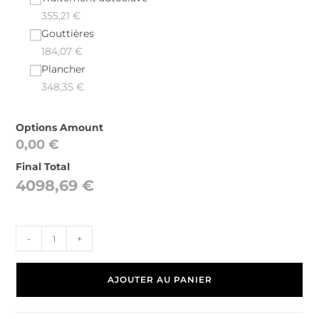
355,21
€
Gouttières
184,07
€
Plancher
348,35
€
Options Amount
0,00
€
Final Total
4098,69
€
-
+
AJOUTER AU PANIER