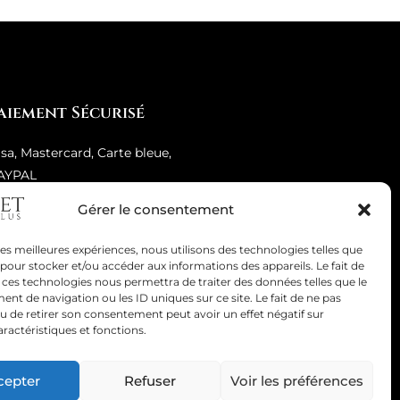
aiement Sécurisé
isa, Mastercard, Carte bleue,
AYPAL
Gérer le consentement
 les meilleures expériences, nous utilisons des technologies telles que
 pour stocker et/ou accéder aux informations des appareils. Le fait de
 ces technologies nous permettra de traiter des données telles que le
t de navigation ou les ID uniques sur ce site. Le fait de ne pas
u de retirer son consentement peut avoir un effet négatif sur
aractéristiques et fonctions.
cepter
Refuser
Voir les préférences