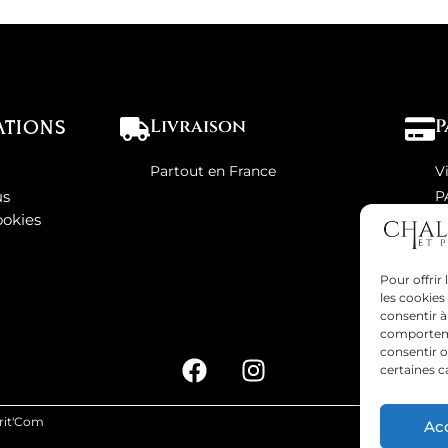
Livraison
P
ATIONS
Partout en France
V
us
P
ookies
Pour offrir
les cookies
consentir à
comportemen
consentir o
certaines c
prit'Com
Ac