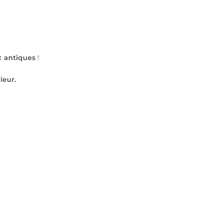
t
antiques
!
ieur.