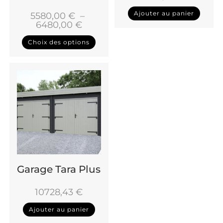
Ajouter au panier
5580,00
€
–
6480,00
€
Choix des options
Garage Tara Plus
10728,43
€
Ajouter au panier