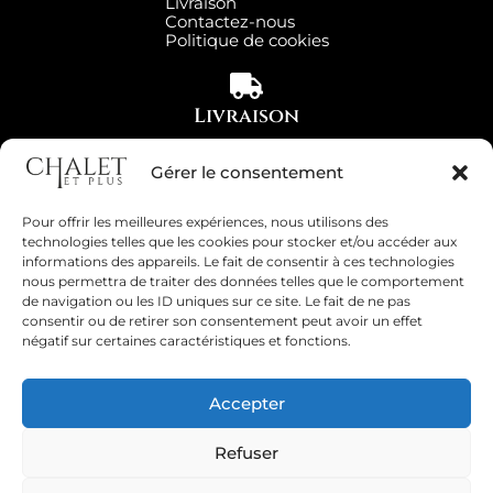
Livraison
Contactez-nous
Politique de cookies
Livraison
Partout en France
Gérer le consentement
Pour offrir les meilleures expériences, nous utilisons des
technologies telles que les cookies pour stocker et/ou accéder aux
Paiement Sécurisé
informations des appareils. Le fait de consentir à ces technologies
nous permettra de traiter des données telles que le comportement
Visa, Mastercard, Carte bleue, PAYPAL
de navigation ou les ID uniques sur ce site. Le fait de ne pas
consentir ou de retirer son consentement peut avoir un effet
négatif sur certaines caractéristiques et fonctions.
Accepter
Refuser
Copyright 2026 © Tous droits réservés. Site réalisé par
Esprit'Com