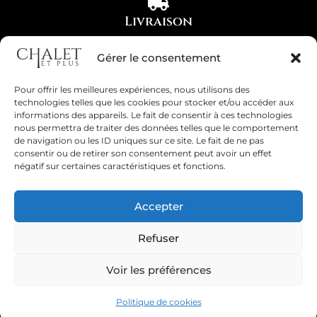
Livraison
Partout en France
Gérer le consentement
Pour offrir les meilleures expériences, nous utilisons des
technologies telles que les cookies pour stocker et/ou accéder aux
Paiement Sécurisé
informations des appareils. Le fait de consentir à ces technologies
nous permettra de traiter des données telles que le comportement
Visa, Mastercard, Carte bleue, PAYPAL
de navigation ou les ID uniques sur ce site. Le fait de ne pas
consentir ou de retirer son consentement peut avoir un effet
négatif sur certaines caractéristiques et fonctions.
Accepter
Refuser
Copyright 2026 © Tous droits réservés. Site réalisé par
Esprit'Com
Voir les préférences
Mentions légales
–
Politique de cookies
Politique de cookies