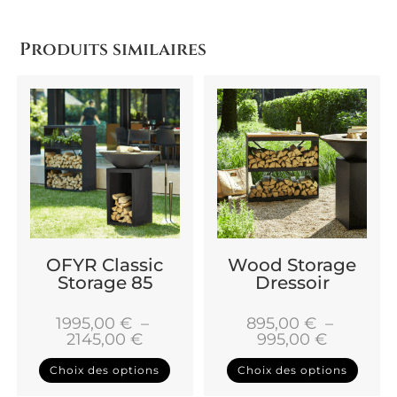
Produits similaires
OFYR Classic
Wood Storage
Storage 85
Dressoir
1995,00
€
–
895,00
€
–
2145,00
€
995,00
€
Choix des options
Choix des options