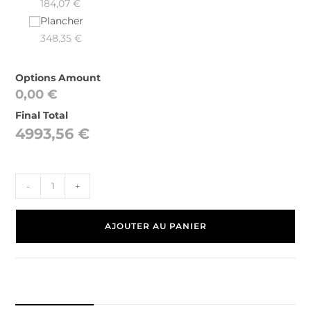
184,07
€
Plancher
348,35
€
Options Amount
0,00
€
Final Total
4993,56
€
-
+
AJOUTER AU PANIER